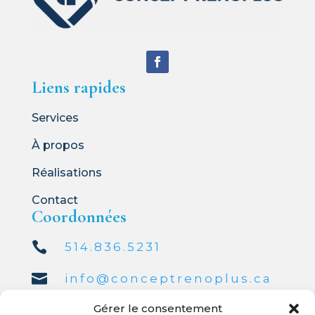
Liens rapides
Services
À propos
Réalisations
Contact
Coordonnées

514.836.5231

info@conceptrenoplus.ca
Gérer le consentement

Rive-Nord de Montréal et