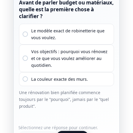
Avant de parler budget ou matériaux,
Quelle
quelle est la première chose à
recomm
clarifier ?
rénovat
Le modèle exact de robinetterie que
2 
vous voulez.
En
Vos objectifs : pourquoi vous rénovez
im
et ce que vous voulez améliorer au
quotidien.
40
Une bonn
La couleur exacte des murs.
c’est la 
Une rénovation bien planifiée commence
toujours par le “pourquoi”, jamais par le “quel
produit”.
Sélectionnez une réponse pour continuer.