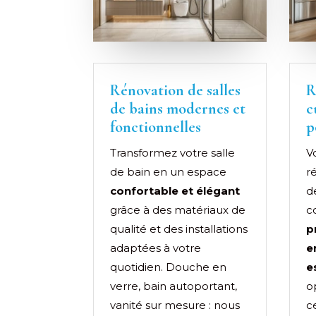
Rénovation de salles
R
de bains modernes et
c
fonctionnelles
p
Transformez votre salle
V
de bain en un espace
r
confortable et élégant
d
grâce à des matériaux de
c
qualité et des installations
p
adaptées à votre
e
quotidien. Douche en
e
verre, bain autoportant,
o
vanité sur mesure : nous
c