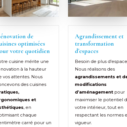
énovation de
Agrandissement et
uisines optimisées
transformation
our votre quotidien
d’espaces
otre cuisine mérite une
Besoin de plus d’espace
énovation à la hauteur
Nous réalisons des
e vos attentes. Nous
agrandissements et d
oncevons des cuisines
modifications
ratiques,
d’aménagement
pour
rgonomiques et
maximiser le potentiel 
sthétiques
, en
votre intérieur, tout en
ptimisant chaque
respectant les normes 
entimètre carré pour un
vigueur.