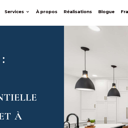
Services
À propos
Réalisations
Blogue
Fr
s
:
ntielle
et à