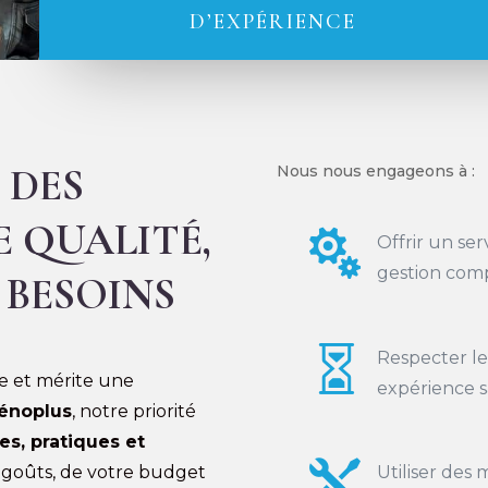
D’EXPÉRIENCE
 DES
Nous nous engageons à :
 QUALITÉ,

Offrir un ser
gestion comp
 BESOINS

Respecter le
e et mérite une
expérience sa
énoplus
, notre priorité
s, pratiques et

 goûts, de votre budget
Utiliser des 