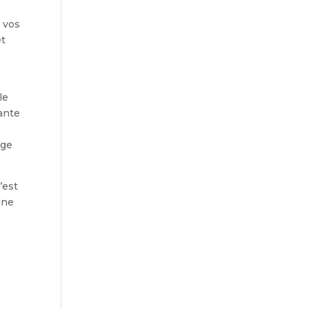
à vos
et
le
ante
nge
’est
Une