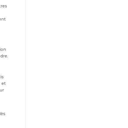
tres
ent
ion
ndre.
is
 et
ur
dès