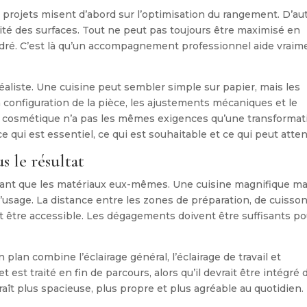
ins projets misent d’abord sur l’optimisation du rangement. D’au
ualité des surfaces. Tout ne peut pas toujours être maximisé en
dré. C’est là qu’un accompagnement professionnel aide vraim
éaliste. Une cuisine peut sembler simple sur papier, mais les
a configuration de la pièce, les ajustements mécaniques et le
on cosmétique n’a pas les mêmes exigences qu’une transformat
e qui est essentiel, ce qui est souhaitable et ce qui peut atte
s le résultat
nt que les matériaux eux-mêmes. Une cuisine magnifique ma
usage. La distance entre les zones de préparation, de cuisson
it être accessible. Les dégagements doivent être suffisants po
 plan combine l’éclairage général, l’éclairage de travail et
t est traité en fin de parcours, alors qu’il devrait être intégré 
raît plus spacieuse, plus propre et plus agréable au quotidien.