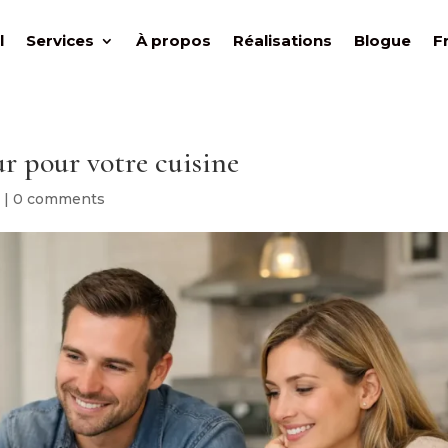
l
Services
À propos
Réalisations
Blogue
F
r pour votre cuisine
e
|
0 comments