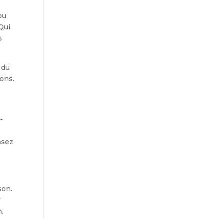
ou
 Qui
s
 du
ions.
-
nsez
son.
r
.