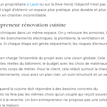
 un propriétaire
à Laval
ou sur la Rive-Nord, l’objectif n’est pas
l s’agit d’obtenir un espace plus pratique, plus durable et plus
n en chantier incontrôlable.
epreneur rénovation cuisine
echniques dans un même espace. On y retrouve les armoires, 
, les branchements électriques, la plomberie, la ventilation et
s. Si chaque étape est gérée séparément, les risques d’erreur
n charge l’ensemble du projet avec une vision globale. Cela
ntes réelles du bâtiment, le budget avec les choix de matériaux
rents corps de métier. Pour le client, cela réduit surtout la cha
tervenants, vous avez un plan clair, un suivi structuré et un s
uand la cuisine doit répondre à des besoins concrets du
nts ne fera pas les mêmes choix qu’un couple qui reçoit souve
nt à la revente. Un bon entrepreneur ne propose pas une solu
e la maison.