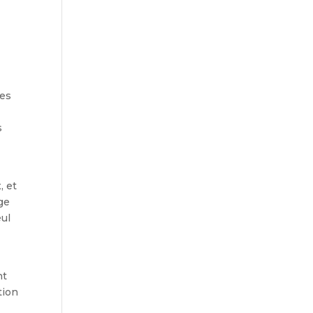
les
s
, et
rge
eul
nt
tion