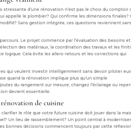
lus stressante d’une rénovation n’est pas le choix du comptoir 
 Qui appelle le plombier? Qui confirme les dimensions finales?
e modifié? Sans gestion intégrée, ces questions reviennent san
 parcours. Le projet commence par l’évaluation des besoins et
élection des matériaux, la coordination des travaux et les finit
logique. Cela évite les allers-retours et les corrections qui
es qui veulent investir intelligemment sans devoir piloter eux
use quand la rénovation implique plus qu’un simple
, ajoutez du rangement sur mesure, changez l’éclairage ou repe
on devient essentielle.
rénovation de cuisine
clarifier le rôle que votre future cuisine doit jouer dans la mai
el? Un lieu de rassemblement? Un point central à modernise
Les bonnes décisions commencent toujours par cette réflexion